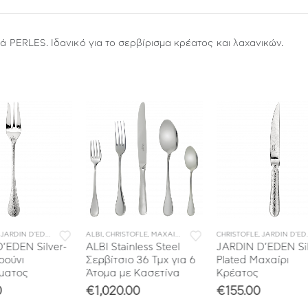
ρά PERLES. Ιδανικό για το σερβίρισμα κρέατος και λαχανικών.
ΑΧΑΙΡΟΠΙΡΟΥΝΑ
,
ΜΑΧΑΙΡΟΠΙΡΟΥΝΑ
ALBI
,
CHRISTOFLE
,
ΣΥΛΛΟΓΕΣ
,
ΜΕΜΟΝΩΜΕΝΑ ΜΑΧΑΙΡΟΠΙΡΟΥΝΑ
,
ΜΑΧΑΙΡΟΠΙΡΟΥΝΑ
,
CHRISTOFLE
ΣΕΤ ΜΑΧΑΙΡΟΠΙΡΟΥΝΑ
,
ΣΥΛΛΟΓΕΣ
,
JARDIN D'EDEN
,
ΣΥΛΛΟΓΕΣ
,
ΜΑΧΑΙΡΟΠΙ
CHR
er-
ALBI Stainless Steel
JARDIN D’EDEN Silver-
IRI
Σερβίτσιο 36 Τμχ για 6
Plated Μαχαίρι
Κρ
Άτομα με Κασετίνα
Κρέατος
για
€
1,020.00
€
155.00
€
3