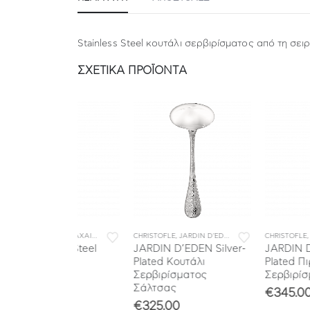
Stainless Steel κουτάλι σερβιρίσματος από τη σει
ΣΧΕΤΙΚΆ ΠΡΟΪΌΝΤΑ
LE
Τ ΜΑΧΑΙΡΟΠΙΡΟΥΝΑ
,
ΜΑΧΑΙΡΟΠΙΡΟΥΝΑ
,
ΣΥΛΛΟΓΕΣ
,
CHRISTOFLE
ΜΕΜΟΝΩΜΕΝΑ ΜΑΧΑΙΡΟΠΙΡΟΥΝΑ
,
JARDIN D'EDEN
,
ΜΑΧΑΙΡΟΠΙΡΟΥΝΑ
,
ΣΥΛΛΟΓΕΣ
CHRISTOFLE
,
ΜΕΜΟΝΩΜΕΝΑ Μ
,
JARDIN D'EDEN
ess Steel
JARDIN D’EDEN Silver-
JARDIN D’EDEN Silv
Plated Κουτάλι
Plated Πιρούνι
ατος
Σερβιρίσματος
Σερβιρίσματος
Σάλτσας
€
345.00
€
325.00