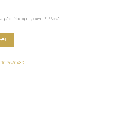
νωμένα Μαχαιροπίρουνα
,
Συλλογές
ΑΘΙ
210 3620483