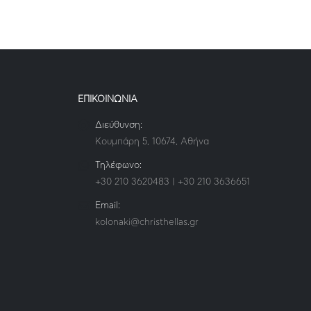
ΕΠΙΚΟΙΝΩΝΙΑ
Διεύθυνση:
Κουμπάρη 5, 10674, Αθήνα
Τηλέφωνο:
+30 210 3620483 | +30 210 3636651
Email:
kolonaki@christhellas.gr