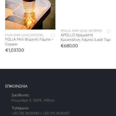
APOLLO
,
SAINT LOUIS
,
ΦΩΤΙΣΜΟΣ
APOLLO Κρεμαστή
FOLIA
,
SAINT LOUIS
,
ΣΥΛΛΟΓΕΣ
,
ΦΩΤΙΣΜΟΣ
FOLIA Mini Φορητή Λάμπα –
Κρυστάλινη Λάμπα (Led) Γκρι
Copper
€
680.00
€
1,037.00
ΕΠΙΚΟΙΝΩΝΙΑ
Διεύθυνση:
Κουμπάρη 5, 10674, Αθήνα
Τηλέφωνο:
+30 210 3620483 | +30 210 3636651