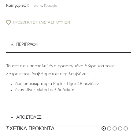
Κατηγορίες:
Christofle
,
Γραφείο
ΠΡΟΣΘΉΚΗ ΣΤΗ ΛΊΣΤΑ ΕΠΙΘΥΜΙΏΝ
ΠΕΡΙΓΡΑΦΉ
Το σετ που αποτελεί ένα προσεγμένο δώρο για τους
λάτρεις του διαβάσματος περιλαμβάνει:
δύο σημειωματάρια Papier Tigre 48 σελίδων
έναν silver-plated σελιδοδείκτη
ΑΠΟΣΤΟΛΕΣ
ΣΧΕΤΙΚΆ ΠΡΟΪΌΝΤΑ