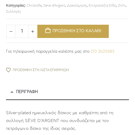
Κατηγορίες:
Christofle
,
Sève d'Argent
,
Διακόσμηση
,
Επιτραπέζια Είδη
,
Σπίτι
,
Συλλογές
ΠΡΟΣΘΗΚΗ ΣΤΟ ΚΑΛΑΘΙ
Για τηλεφωνική παραγγελία καλέστε μας στο
210 3620483
ΠΡΟΣΘΉΚΗ ΣΤΗ ΛΊΣΤΑ ΕΠΙΘΥΜΙΏΝ
ΠΕΡΙΓΡΑΦΉ
Silver-plated ημικυκλικός δίσκος με καθρέπτη από τη
συλλογή SÈVE D’ARGENT που συνδυάζεται με τον
τετράγωνο δίσκο της ίδιας σειράς.