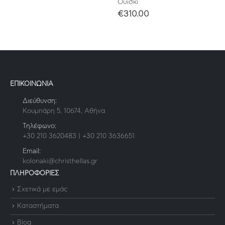
Ουίσκι
€
310.00
ΕΠΙΚΟΙΝΩΝΙΑ
Διεύθυνση:
Κουμπάρη 5, 10674, Αθήνα
Τηλέφωνο:
+30 210 3620483 | +30 210 3636651
Email:
kolonaki@christhellas.gr
ΠΛΗΡΟΦΟΡΙΕΣ
Σχετικά με εμάς
Καταστήματα
Blog