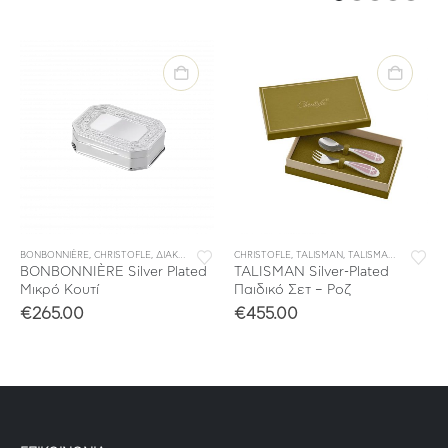
BONBONNIÈRE
,
CHRISTOFLE
,
ΔΙΑΚΟΣΜΗΣΗ
,
ΠΑΙΔΙΚΑ
CHRISTOFLE
,
ΣΠΙΤΙ
,
TALISMAN
,
TALISMAN BABY
,
ΠΑΙ
BONBONNIÈRE Silver Plated
TALISMAN Silver-Plated
Μικρό Κουτί
Παιδικό Σετ – Ροζ
€
265.00
€
455.00