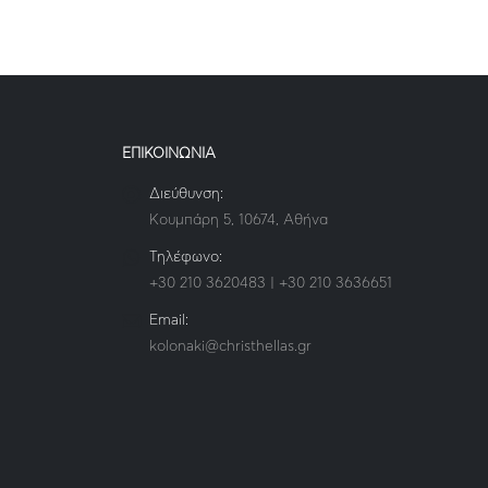
ΕΠΙΚΟΙΝΩΝΙΑ
Διεύθυνση:
Κουμπάρη 5, 10674, Αθήνα
Τηλέφωνο:
+30 210 3620483 | +30 210 3636651
Email:
kolonaki@christhellas.gr