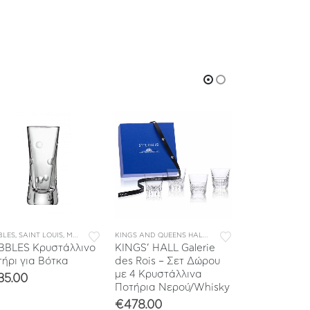
BLES
,
SAINT LOUIS
,
ΜΠΑΡ
,
ΣΥΛΛΟΓΕΣ
KINGS AND QUEENS HALL
,
SAINT LOUIS
,
ΕΠΙΤΡΑΠΕΖΙΑ Ε
SAINT LOUIS
,
TOM
BBLES Κρυστάλλινο
KINGS’ HALL Galerie
TOMMY Κρυσ
ήρι για Βότκα
des Rois – Σετ Δώρου
Σέικερ
με 4 Κρυστάλλινα
35.00
Ποτήρια Νερού/Whisky
€
754.00
€
478.00