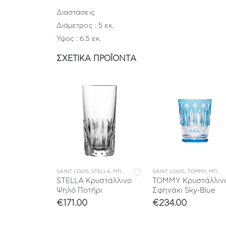
Διαστάσεις
Διάμετρος : 5 εκ.
Ύψος : 6.5 εκ.
ΣΧΕΤΙΚΆ ΠΡΟΪΌΝΤΑ
TELLA
,
ΜΠΑΡ
,
ΣΥΛΛΟΓΕΣ
SAINT LOUIS
,
STELLA
,
ΜΠΑΡ
,
ΣΥΛΛΟΓΕΣ
SAINT LOUIS
,
TOMMY
,
ΜΠΑΡ
,
υστάλλινη
STELLA Κρυστάλλινο
TOMMY Κρυστάλλιν
hisky
Ψηλό Ποτήρι
Σφηνάκι Sky-Blue
€
171.00
€
234.00