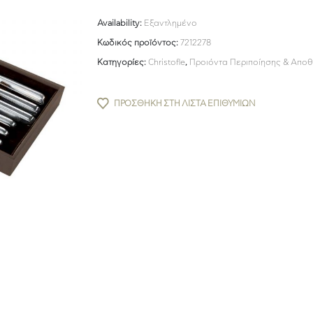
Availability:
Εξαντλημένο
Κωδικός προϊόντος:
7212278
Κατηγορίες:
Christofle
,
Προιόντα Περιποίησης & Απο
ΠΡΟΣΘΉΚΗ ΣΤΗ ΛΊΣΤΑ ΕΠΙΘΥΜΙΏΝ