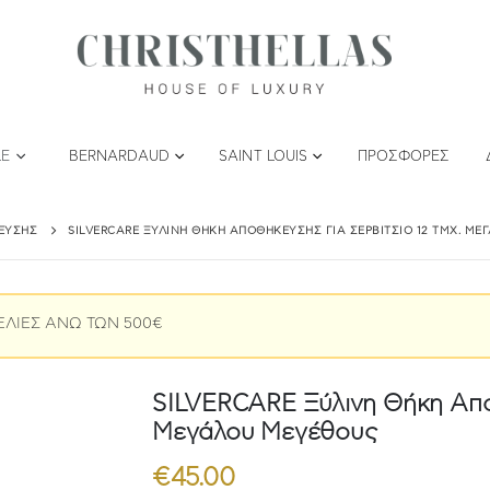
LE
BERNARDAUD
SAINT LOUIS
ΠΡΟΣΦΟΡΈΣ
ΕΥΣΗΣ
SILVERCARE ΞΎΛΙΝΗ ΘΉΚΗ ΑΠΟΘΉΚΕΥΣΗΣ ΓΙΑ ΣΕΡΒΊΤΣΙΟ 12 ΤΜΧ. Μ
ΕΛΙΕΣ ΑΝΩ ΤΩΝ 500€
SILVERCARE Ξύλινη Θήκη Αποθ
Μεγάλου Μεγέθους
€
45.00