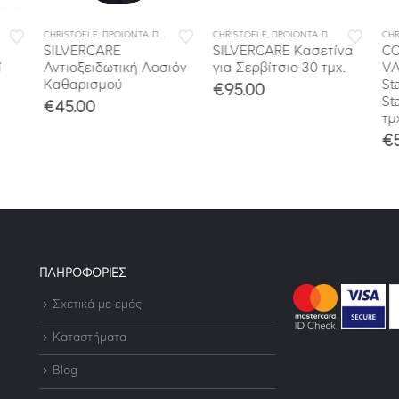
CHRISTOFLE
,
ΠΡΟΙΟΝΤΑ ΠΕΡΙΠΟΙΗΣΗΣ & ΑΠΟΘΗΚΕΥΣΗΣ
CHRISTOFLE
,
ΠΡΟΙΟΝΤΑ ΠΕΡΙΠΟΙΗΣΗΣ & ΑΠΟΘΗΚΕΥΣΗΣ
CHR
SILVERCARE
SILVERCARE Κασετίνα
CO
Αντιοξειδωτική Λοσιόν
για Σερβίτσιο 30 τμχ.
VA
Καθαρισμού
Sta
€
95.00
Sta
€
45.00
τμχ
€
5
ΠΛΗΡΟΦΟΡΙΕΣ
Σχετικά με εμάς
Καταστήματα
Blog