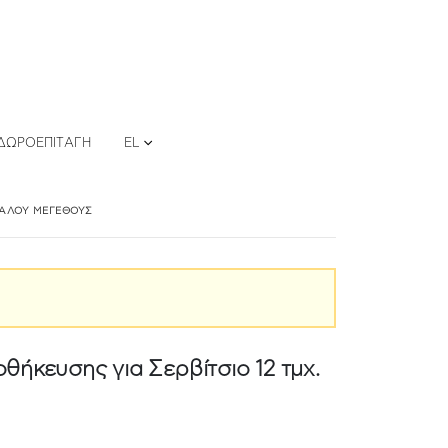
ΔΩΡΟΕΠΙΤΑΓΉ
EL
ΕΓΆΛΟΥ ΜΕΓΈΘΟΥΣ
ήκευσης για Σερβίτσιο 12 τμχ.