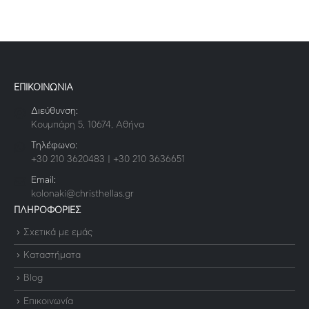
ΕΠΙΚΟΙΝΩΝΙΑ
Διεύθυνση:
Κουμπάρη 5, 10674, Αθήνα
Τηλέφωνο:
+30 210 3620483 | +30 210 3636651
Email:
kolonaki@christhellas.gr
ΠΛΗΡΟΦΟΡΙΕΣ
Σχετικά με εμάς
Καταστήματα
Blog
Επικοινωνία