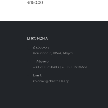
€
150.00
ΕΠΙΚΟΙΝΩΝΙΑ
Διεύθυνση:
Κουμπάρη 5, 10674, Αθήνα
Τηλέφωνο:
+30 210 3620483 | +30 210 3636651
Email:
kolonaki@christhellas.gr