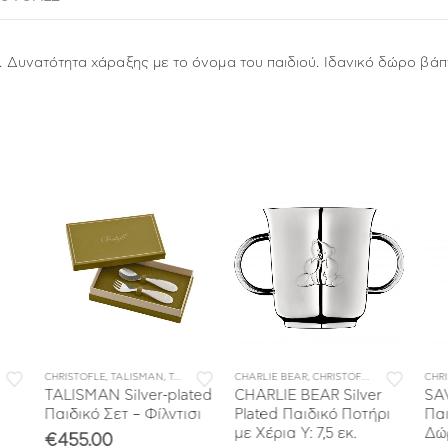
S. Δυνατότητα χάραξης με το όνομα του παιδιού. Ιδανικό δώρο βάπτ
,
ΣΥΛΛΟΓΕΣ
CHRISTOFLE
,
TALISMAN
,
TALISMAN BABY
CHARLIE BEAR
,
ΠΑΙΔΙΚΑ
,
CHRISTOFLE
,
ΠΑΙΔΙΚΑ
CHR
TALISMAN Silver-plated
CHARLIE BEAR Silver
SAV
Παιδικό Σετ – Φίλντισι
Plated Παιδικό Ποτήρι
Παι
με Χέρια Υ: 7,5 εκ.
Δώρ
€
455.00