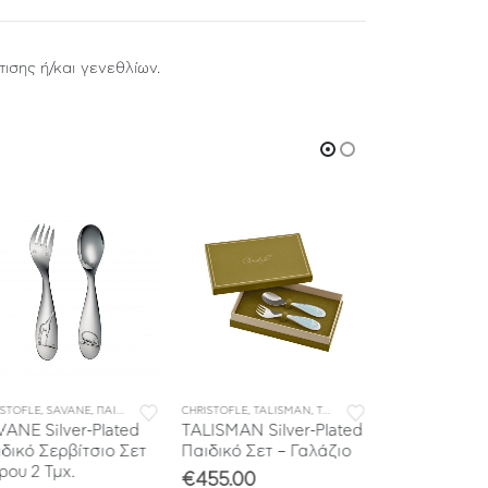
ισης ή/και γενεθλίων.
ISTOFLE
,
SAVANE
,
ΠΑΙΔΙΚΑ
,
ΠΡΟΣΦΟΡΕΣ
CHRISTOFLE
,
TALISMAN
,
TALISMAN BABY
CHRISTOFLE
,
ΠΑΙΔΙΚΑ
,
NATH
ANE Silver-Plated
TALISMAN Silver-Plated
NATHALIE Sil
δικό Σερβίτσιο Σετ
Παιδικό Σετ – Γαλάζιο
Παιδική θήκ
ου 2 Τμχ.
€
455.00
€
175.00