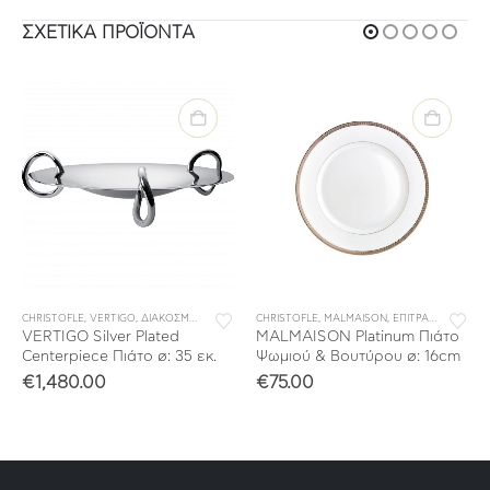
ΣΧΕΤΙΚΆ ΠΡΟΪΌΝΤΑ
,
ΚΡΥΣΤΑΛΛΟ
,
ΜΠΑΡ
,
ΣΥΛΛΟΓΕΣ
CHRISTOFLE
,
VERTIGO
,
ΔΙΑΚΟΣΜΗΣΗ
,
ΕΙΔΗ ΓΙΑ ΤΟ ΤΡΑΠΕΖΙ & ΤΗΝ ΚΟΥΖΙΝΑ
CHRISTOFLE
,
MALMAISON
,
ΕΠΙΤΡΑΠΕΖΙΑ ΕΙΔΗ
,
ΕΠΙΤΡΑΠΕΖΙΑ Ε
VERTIGO Silver Plated
MALMAISON Platinum Πιάτο
Centerpiece Πιάτο ø: 35 εκ.
Ψωμιού & Βουτύρου ø: 16cm
€
1,480.00
€
75.00