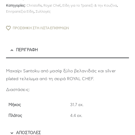
Κατηγορίες:
Christofle
,
Royal Chef
,
Είδη για το Τραπέζι & την Κουζίνα
,
Επιτραπέζια Είδη
,
Συλλογές
ΠΡΟΣΘΉΚΗ ΣΤΗ ΛΊΣΤΑ ΕΠΙΘΥΜΙΏΝ
ΠΕΡΙΓΡΑΦΉ
Μαχαίρι Santoku από μασίφ ξύλο βελανιδιάς και silver
plated τελείωμα από τη σειρά ROYAL CHEF.
Διαστάσεις:
Μήκος
31.7 εκ.
Πλάτος
4.4 εκ.
ΑΠΟΣΤΟΛΕΣ