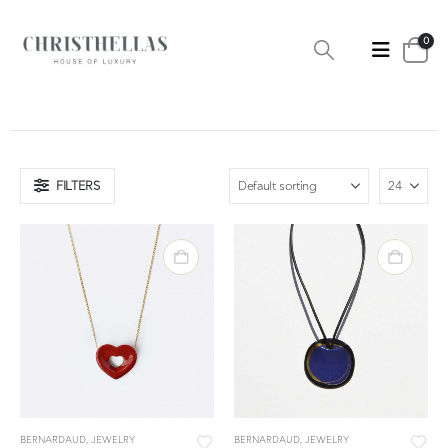
0
FILTERS
BERNARDAUD
,
JEWELRY
BERNARDAUD
,
JEWELRY