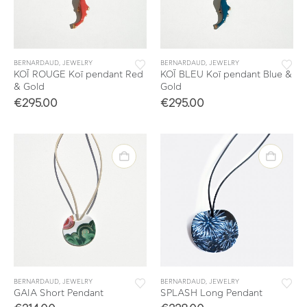
BERNARDAUD
,
JEWELRY
BERNARDAUD
,
JEWELRY
KOÏ ROUGE Koï pendant Red
KOÏ BLEU Koï pendant Blue &
& Gold
Gold
€
295.00
€
295.00
BERNARDAUD
,
JEWELRY
BERNARDAUD
,
JEWELRY
GAIA Short Pendant
SPLASH Long Pendant