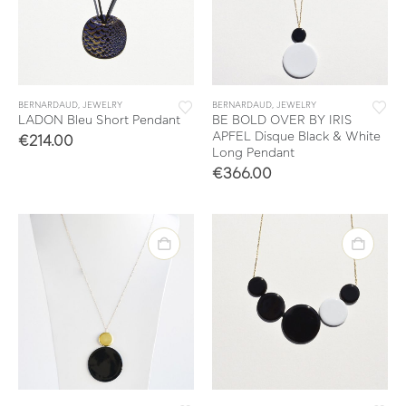
BERNARDAUD
,
JEWELRY
BERNARDAUD
,
JEWELRY
LADON Bleu Short Pendant
BE BOLD OVER BY IRIS
APFEL Disque Black & White
€
214.00
Long Pendant
€
366.00